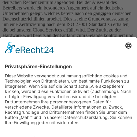
deutschen Rechenzentrum angeboten. Bei der Auswahl des
Betreibers wurde ein besonderes Augenmerk auf ein deutsches
Unternehmen gelegt, welches bereits nach den gängigen deutschen
Datenschutzrichtlinien arbeitet. Dies ist eine Grundvoraussetzung,
um eine Zertifizierung nach dem ISO 27001 Standard zu erhalten,
die bei unseren Cloud Services erfüllt wird. Der Zutritt zu der
Hardware wird bereits an der Einfahrt zum Gelände kontrolliert und
nur mit entsprechender Authentifizierung erlaubt.
Um die Qualität der Cloud Services gewährleisten zu können,
verfügt die Hardware im Rechenzentrum sowohl über redundante
Stromversorgung samt USV-Anlagen und Dieselgeneratoren sowie
über redundante Kühlungs- und Klimatisierungslösungen als auch
über eine redundante Anbindung ins Internet über zwei getrennte
Router.