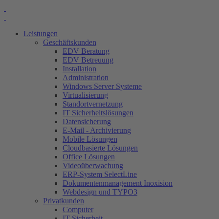
Leistungen
Geschäftskunden
EDV Beratung
EDV Betreuung
Installation
Administration
Windows Server Systeme
Virtualisierung
Standortvernetzung
IT Sicherheitslösungen
Datensicherung
E-Mail - Archivierung
Mobile Lösungen
Cloudbasierte Lösungen
Office Lösungen
Videoüberwachung
ERP-System SelectLine
Dokumentenmanagement Inoxision
Webdesign und TYPO3
Privatkunden
Computer
IT-Sicherheit