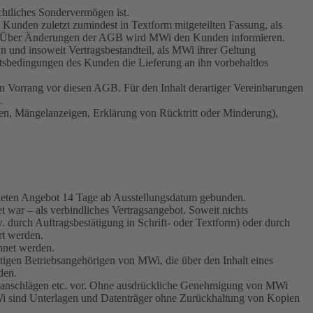
chtliches Sondervermögen ist.
m Kunden zuletzt zumindest in Textform mitgeteilten Fassung, als
uss. Über Änderungen der AGB wird MWi den Kunden informieren.
und insoweit Vertragsbestandteil, als MWi ihrer Geltung
tsbedingungen des Kunden die Lieferung an ihn vorbehaltlos
n Vorrang vor diesen AGB. Für den Inhalt derartiger Vereinbarungen
.
n, Mängelanzeigen, Erklärung von Rücktritt oder Minderung),
chneten Angebot 14 Tage ab Ausstellungsdatum gebunden.
 war – als verbindliches Vertragsangebot. Soweit nichts
durch Auftragsbestätigung in Schrift- oder Textform) oder durch
rt werden.
hnet werden.
tigen Betriebsangehörigen von MWi, die über den Inhalt eines
den.
oranschlägen etc. vor. Ohne ausdrückliche Genehmigung von MWi
 MWi sind Unterlagen und Datenträger ohne Zurückhaltung von Kopien