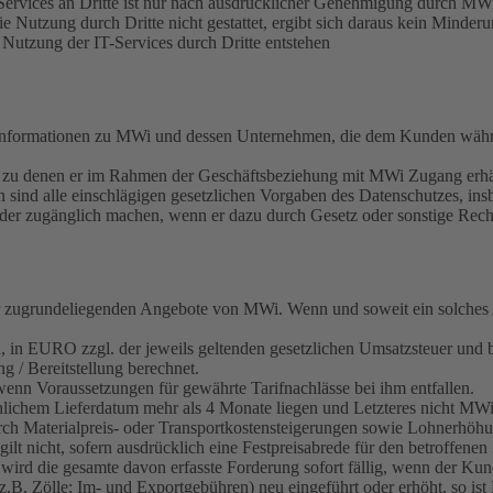
Services an Dritte ist nur nach ausdrücklicher Genehmigung durch MWi g
Nutzung durch Dritte nicht gestattet, ergibt sich daraus kein Minder
 Nutzung der IT-Services durch Dritte entstehen
e Informationen zu MWi und dessen Unternehmen, die dem Kunden währ
n, zu denen er im Rahmen der Geschäftsbeziehung mit MWi Zugang erh
en sind alle einschlägigen gesetzlichen Vorgaben des Datenschutzes,
oder zugänglich machen, wenn er dazu durch Gesetz oder sonstige Rechtsv
 zugrundeliegenden Angebote von MWi. Wenn und soweit ein solches Ang
en, in EURO zzgl. der jeweils geltenden gesetzlichen Umsatzsteuer und
g / Bereitstellung berechnet.
wenn Voraussetzungen für gewährte Tarifnachlässe bei ihm entfallen.
lichem Lieferdatum mehr als 4 Monate liegen und Letzteres nicht MWi z
rch Materialpreis- oder Transportkostensteigerungen sowie Lohnerhöhu
ilt nicht, sofern ausdrücklich eine Festpreisabrede für den betroffene
wird die gesamte davon erfasste Forderung sofort fällig, wenn der Kund
.B. Zölle; Im- und Exportgebühren) neu eingeführt oder erhöht, so is