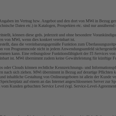
gl. Angaben im Vertrag bzw. Angebot und den dort von MWi in Bezug
nische Daten etc.) in Katalogen, Prospekten etc. sind nur annähernd
stellt, können diese grds. jederzeit und ohne besondere Vorankündigu
n von MWi, wenn dies konkret vereinbart ist.
stellt, dass die vereinbarungsgemäße Funktion zum Überlassungszeitpu
nktion von Programmcode nicht in jedem Anwendungsumfeld sichergeste
 kommen kann. Eine reibungslose Funktionsfähigkeit der IT-Services 
inbart ist. MWi übernimmt zudem keine Gewährleistung für künftige F
s oder Clouds können rechtliche Kennzeichnungs- und Informationspf
en nach sich ziehen. MWi übernimmt in Bezug auf derartige Pflichten 
 und inhaltliche Gestaltung von Onlineangeboten ist allein der Kunde ve
eicherplatz auf einem an das Internet angeschlossenen Server zur Sp
dem vom Kunden gebuchten Service Level (vgl. Service-Level-Agreemen