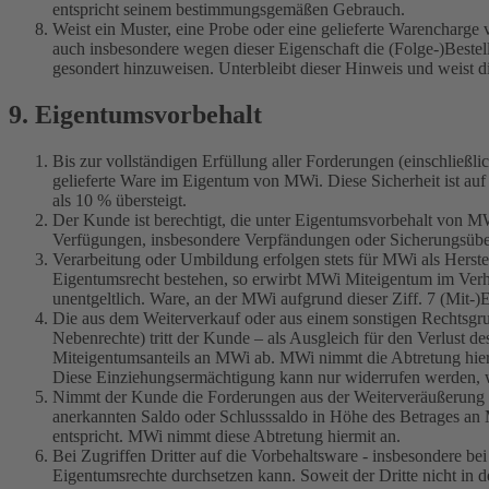
entspricht seinem bestimmungsgemäßen Gebrauch.
Weist ein Muster, eine Probe oder eine gelieferte Warencharge
auch insbesondere wegen dieser Eigenschaft die (Folge-)Bestel
gesondert hinzuweisen. Unterbleibt dieser Hinweis und weist d
9. Eigentumsvorbehalt
Bis zur vollständigen Erfüllung aller Forderungen (einschließ
gelieferte Ware im Eigentum von MWi. Diese Sicherheit ist au
als 10 % übersteigt.
Der Kunde ist berechtigt, die unter Eigentumsvorbehalt von M
Verfügungen, insbesondere Verpfändungen oder Sicherungsüber
Verarbeitung oder Umbildung erfolgen stets für MWi als Herste
Eigentumsrecht bestehen, so erwirbt MWi Miteigentum im Ver
unentgeltlich. Ware, an der MWi aufgrund dieser Ziff. 7 (Mit-
Die aus dem Weiterverkauf oder aus einem sonstigen Rechtsgru
Nebenrechte) tritt der Kunde – als Ausgleich für den Verlust d
Miteigentumsanteils an MWi ab. MWi nimmt die Abtretung hie
Diese Einziehungsermächtigung kann nur widerrufen werden,
Nimmt der Kunde die Forderungen aus der Weiterveräußerung der
anerkannten Saldo oder Schlusssaldo in Höhe des Betrages an 
entspricht. MWi nimmt diese Abtretung hiermit an.
Bei Zugriffen Dritter auf die Vorbehaltsware - insbesondere 
Eigentumsrechte durchsetzen kann. Soweit der Dritte nicht in d