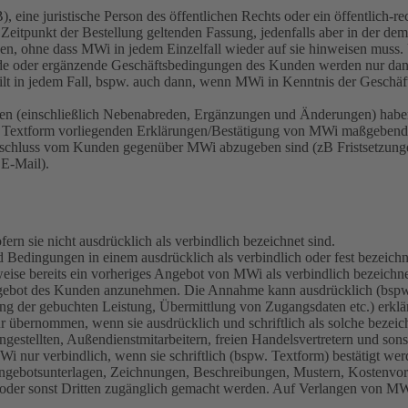
ne juristische Person des öffentlichen Rechts oder ein öffentlich-re
 Zeitpunkt der Bestellung geltenden Fassung, jedenfalls aber in der de
ngen, ohne dass MWi in jedem Einzelfall wieder auf sie hinweisen m
e oder ergänzende Geschäftsbedingungen des Kunden werden nur dann 
ilt in jedem Fall, bspw. auch dann, wenn MWi in Kenntnis der Geschäf
nden (einschließlich Nebenabreden, Ergänzungen und Änderungen) habe
 in Textform vorliegenden Erklärungen/Bestätigung von MWi maßgebend
sschluss vom Kunden gegenüber MWi abzugeben sind (zB Fristsetzunge
 E-Mail).
rn sie nicht ausdrücklich als verbindlich bezeichnet sind.
nd Bedingungen in einem ausdrücklich als verbindlich oder fest bezei
se bereits ein vorheriges Angebot von MWi als verbindlich bezeichnet
ngebot des Kunden anzunehmen. Die Annahme kann ausdrücklich (bspw. 
ung der gebuchten Leistung, Übermittlung von Zugangsdaten etc.) erklä
 übernommen, wenn sie ausdrücklich und schriftlich als solche bezeic
tellten, Außendienstmitarbeitern, freien Handelsvertretern und sons
Wi nur verbindlich, wenn sie schriftlich (bspw. Textform) bestätigt wer
Angebotsunterlagen, Zeichnungen, Beschreibungen, Mustern, Kostenv
tigt oder sonst Dritten zugänglich gemacht werden. Auf Verlangen von