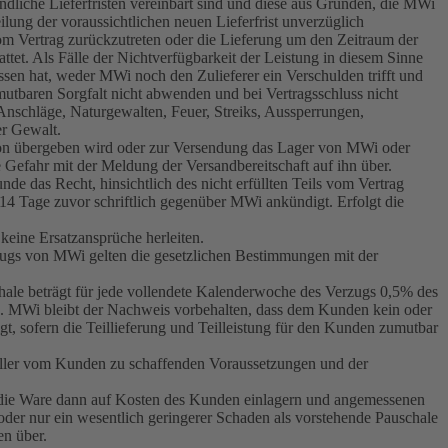
indliche Lieferfristen vereinbart sind und diese aus Gründen, die MWi
lung der voraussichtlichen neuen Lieferfrist unverzüglich
 vom Vertrag zurückzutreten oder die Lieferung um den Zeitraum der
tet. Als Fälle der Nichtverfügbarkeit der Leistung in diesem Sinne
ssen hat, weder MWi noch den Zulieferer ein Verschulden trifft und
mutbaren Sorgfalt nicht abwenden und bei Vertragsschluss nicht
Anschläge, Naturgewalten, Feuer, Streiks, Aussperrungen,
er Gewalt.
son übergeben wird oder zur Versendung das Lager von MWi oder
 Gefahr mit der Meldung der Versandbereitschaft auf ihn über.
de das Recht, hinsichtlich des nicht erfüllten Teils vom Vertrag
14 Tage zuvor schriftlich gegenüber MWi ankündigt. Erfolgt die
keine Ersatzansprüche herleiten.
verzugs von MWi gelten die gesetzlichen Bestimmungen mit der
hale beträgt für jede vollendete Kalenderwoche des Verzugs 0,5% des
are. MWi bleibt der Nachweis vorbehalten, dass dem Kunden kein oder
igt, sofern die Teillieferung und Teilleistung für den Kunden zumutbar
 aller vom Kunden zu schaffenden Voraussetzungen und der
 die Ware dann auf Kosten des Kunden einlagern und angemessenen
der nur ein wesentlich geringerer Schaden als vorstehende Pauschale
en über.