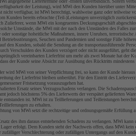
 MWi angegebene Liefertermine oder -fristen unverbindlich. Sofern verb
verfügbarkeit der Leistung), wird MWi den Kunden hierüber unter Mittei
rist nicht verfügbar, ist MWi berechtigt, wahlweise ganz oder teilweise
m Kunden bereits erbrachte (Teil-)Leistungen unverzüglich zurückerstat
durch Zulieferer, wenn MWi ein kongruentes Deckungsgeschäft abgeschlo
ie solche Umstände, die MWi mit der nach den Umständen des Falles zu
 oder sonstige hoheitliche Maßnahmen, innere Unruhen, terroristische 
nd Betriebsstörungen, Seuchen und Pandemien und sonstige Fälle höher
 auf den Kunden, sobald die Sendung an die transportausführende Per
durch Verschulden des Kunden verzögert oder nicht ausgeführt, geht die
prünglich vereinbarten Lieferfrist um mehr als zwei Monate hat der Kun
 dass der Kunde seine Absicht zur Ausübung des Rücktritts mindestens 
der wird MWi von seiner Verpflichtung frei, so kann der Kunde hieraus 
hreitung der Lieferfrist bleiben unberührt. Für den Eintritt des Liefer
emessener Fristsetzung vorauszugehen hat.
alierten Ersatz seines Verzugsschadens verlangen. Die Schadenspausc
gesamt jedoch höchstens 5% des Lieferwerts der verspätet gelieferten W
 entstanden ist. MWi ist zu Teillieferungen und Teilleistungen berecht
 Teillieferungen zu erhalten.
lichtung von MWi setzt die rechtzeitige und ordnungsgemäße Erfüllung
rsatz des ihm daraus entstehenden Schadens zu verlangen. MWi kann
Lager erfolgt. Dem Kunden steht der Nachweis offen, dass MWi kein o
r zufälliger Verschlechterung oder zufälligen Untergangs auf den Kund