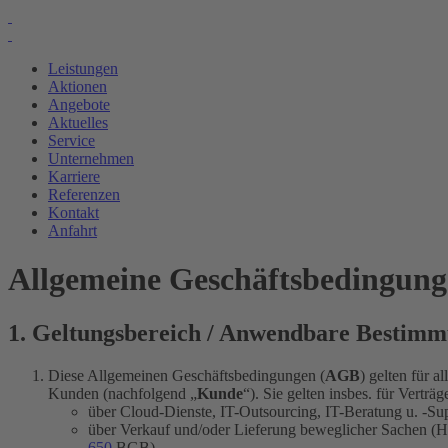
Leistungen
Aktionen
Angebote
Aktuelles
Service
Unternehmen
Karriere
Referenzen
Kontakt
Anfahrt
Allgemeine Geschäftsbedingun
1. Geltungsbereich / Anwendbare Bestim
Diese Allgemeinen Geschäftsbedingungen (
AGB
) gelten für 
Kunden (nachfolgend „
Kunde
“). Sie gelten insbes. für Verträ
über Cloud-Dienste, IT-Outsourcing, IT-Beratung u. -S
über Verkauf und/oder Lieferung beweglicher Sachen (Ha
650
BGB)