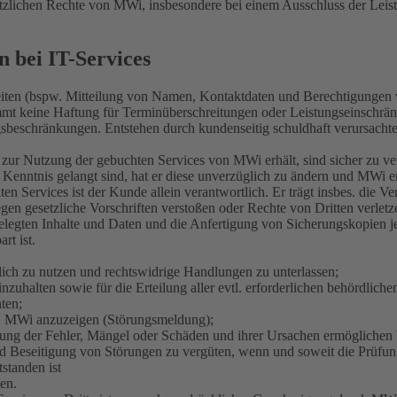
tzlichen Rechte von MWi, insbesondere bei einem Ausschluss der Leist
n bei IT-Services
iten (bspw. Mitteilung von Namen, Kontaktdaten und Berechtigungen v
immt keine Haftung für Terminüberschreitungen oder Leistungseinschrä
ngsbeschränkungen. Entstehen durch kundenseitig schuldhaft verursac
n zur Nutzung der gebuchten Services von MWi erhält, sind sicher zu v
enntnis gelangt sind, hat er diese unverzüglich zu ändern und MWi e
n Services ist der Kunde allein verantwortlich. Er trägt insbes. die 
egen gesetzliche Vorschriften verstoßen oder Rechte von Dritten verletz
egten Inhalte und Daten und die Anfertigung von Sicherungskopien jeg
rt ist.
hlich zu nutzen und rechtswidrige Handlungen zu unterlassen;
inzuhalten sowie für die Erteilung aller evtl. erforderlichen behördli
ten;
ü. MWi anzuzeigen (Störungsmeldung);
lung der Fehler, Mängel oder Schäden und ihrer Ursachen ermöglichen b
eseitigung von Störungen zu vergüten, wenn und soweit die Prüfung e
standen ist
en.