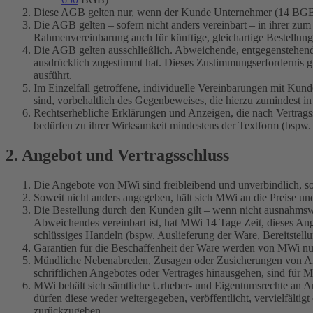
Diese AGB gelten nur, wenn der Kunde Unternehmer (14 BGB), ei
Die AGB gelten – sofern nicht anders vereinbart – in ihrer zum
Rahmenvereinbarung auch für künftige, gleichartige Bestellu
Die AGB gelten ausschließlich. Abweichende, entgegenstehend
ausdrücklich zugestimmt hat. Dieses Zustimmungserfordernis g
ausführt.
Im Einzelfall getroffene, individuelle Vereinbarungen mit Ku
sind, vorbehaltlich des Gegenbeweises, die hierzu zumindest
Rechtserhebliche Erklärungen und Anzeigen, die nach Vertrag
bedürfen zu ihrer Wirksamkeit mindestens der Textform (bspw.
2. Angebot und Vertragsschluss
Die Angebote von MWi sind freibleibend und unverbindlich, sofe
Soweit nicht anders angegeben, hält sich MWi an die Preise u
Die Bestellung durch den Kunden gilt – wenn nicht ausnahmswei
Abweichendes vereinbart ist, hat MWi 14 Tage Zeit, dieses A
schlüssiges Handeln (bspw. Auslieferung der Ware, Bereitstell
Garantien für die Beschaffenheit der Ware werden von MWi nur
Mündliche Nebenabreden, Zusagen oder Zusicherungen von Anges
schriftlichen Angebotes oder Vertrages hinausgehen, sind für M
MWi behält sich sämtliche Urheber- und Eigentumsrechte an 
dürfen diese weder weitergegeben, veröffentlicht, vervielfäl
zurückzugeben.