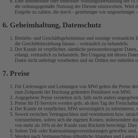
Eine unmittelbare oder mittelbare Nutzungsüberlassung der IT-
die ordnungsgemäße Nutzung der Dienste einzuweisen. Wird die 
Entgelte zu zahlen, die durch - genehmigte wie ungenehmigte -
6. Geheimhaltung, Datenschutz
Betriebs- und Geschäftsgeheimnisse und sonstige vertraulich
die Geschäftsbeziehung hinaus – vertraulich zu behandeln.
Der Kunde ist verpflichtet, sämtliche personenbezogene Date
erlangt, vertraulich zu behandeln. Bei Umgang mit diesen Dat
Daten nicht unbefugt verarbeiten und sie Dritten nur mitteilen 
7. Preise
Für Lieferungen und Leistungen von MWi gelten die Preise der
zum Zeitpunkt der Buchung geltenden Preislisten von MWi.
Angegebene Preise verstehen sich, falls nicht anders angegeb
Preise für IT-Services werden grds. ab dem Tag der Freischaltun
Der Kunde ist verpflichtet, MWi unverzüglich zu informieren, 
Soweit zwischen Vertragsschluss und vereinbartem bzw. tatsäch
vorzunehmen, sofern sich die eigenen Kosten, insbesondere du
von mehr als 10% ist der Kunde zum Rücktritt berechtigt. Dies g
Sofern Teil- oder Ratenzahlungsvereinbarungen getroffen sind, 
Werden nach Vertragsschluss öffentliche Abgaben und Lasten (z