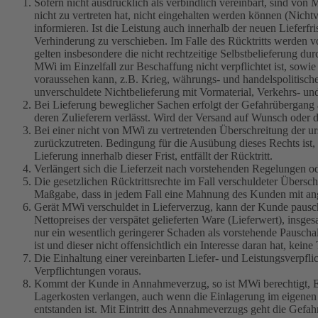
Sofern nicht ausdrücklich als verbindlich vereinbart, sind von
nicht zu vertreten hat, nicht eingehalten werden können (Nicht
informieren. Ist die Leistung auch innerhalb der neuen Lieferf
Verhinderung zu verschieben. Im Falle des Rücktritts werden vo
gelten insbesondere die nicht rechtzeitige Selbstbelieferung 
MWi im Einzelfall zur Beschaffung nicht verpflichtet ist, sow
voraussehen kann, z.B. Krieg, währungs- und handelspolitische
unverschuldete Nichtbelieferung mit Vormaterial, Verkehrs- u
Bei Lieferung beweglicher Sachen erfolgt der Gefahrübergang
deren Zulieferern verlässt. Wird der Versand auf Wunsch oder 
Bei einer nicht von MWi zu vertretenden Überschreitung der urs
zurückzutreten. Bedingung für die Ausübung dieses Rechts ist,
Lieferung innerhalb dieser Frist, entfällt der Rücktritt.
Verlängert sich die Lieferzeit nach vorstehenden Regelungen o
Die gesetzlichen Rücktrittsrechte im Fall verschuldeter Übersc
Maßgabe, dass in jedem Fall eine Mahnung des Kunden mit ang
Gerät MWi verschuldet in Lieferverzug, kann der Kunde pausch
Nettopreises der verspätet gelieferten Ware (Lieferwert), ins
nur ein wesentlich geringerer Schaden als vorstehende Pauschale
ist und dieser nicht offensichtlich ein Interesse daran hat, keine
Die Einhaltung einer vereinbarten Liefer- und Leistungsverpf
Verpflichtungen voraus.
Kommt der Kunde in Annahmeverzug, so ist MWi berechtigt, E
Lagerkosten verlangen, auch wenn die Einlagerung im eigenen 
entstanden ist. Mit Eintritt des Annahmeverzugs geht die Gefah