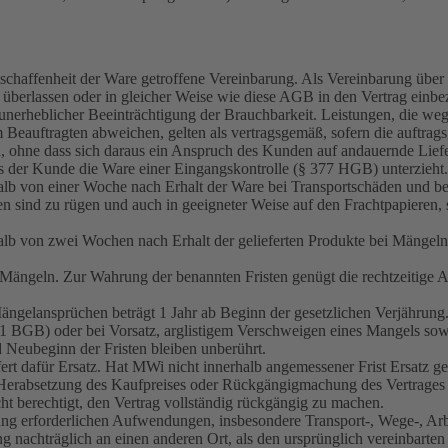
chaffenheit der Ware getroffene Vereinbarung. Als Vereinbarung über d
überlassen oder in gleicher Weise wie diese AGB in den Vertrag einb
unerheblicher Beeinträchtigung der Brauchbarkeit. Leistungen, die w
 Beauftragten abweichen, gelten als vertragsgemäß, sofern die auftrags
rn, ohne dass sich daraus ein Anspruch des Kunden auf andauernde Liefe
s der Kunde die Ware einer Eingangskontrolle (§ 377 HGB) unterzieht.
alb von einer Woche nach Erhalt der Ware bei Transportschäden und be
en sind zu rügen und auch in geeigneter Weise auf den Frachtpapieren
alb von zwei Wochen nach Erhalt der gelieferten Produkte bei Mängeln,
 Mängeln. Zur Wahrung der benannten Fristen genügt die rechtzeitige
gelansprüchen beträgt 1 Jahr ab Beginn der gesetzlichen Verjährung. D
 1 BGB) oder bei Vorsatz, arglistigem Verschweigen eines Mangels sowi
eubeginn der Fristen bleiben unberührt.
t dafür Ersatz. Hat MWi nicht innerhalb angemessener Frist Ersatz geli
e Herabsetzung des Kaufpreises oder Rückgängigmachung des Vertrages
cht berechtigt, den Vertrag vollständig rückgängig zu machen.
erforderlichen Aufwendungen, insbesondere Transport-, Wege-, Arbeit
achträglich an einen anderen Ort, als den ursprünglich vereinbarten L