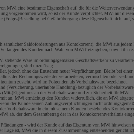
 von MWi eine bestimmte Eigenschaft auf, die für die Weiterverwendun
lung vorgenommen wird, so ist der Kunde verpflichtet, MWi auf diesen
ie (Folge-)Bestellung bei Gefahrübergang diese Eigenschaft nicht auf,
lich sämtlicher Saldoforderungen aus Kontokorrent), die MWi aus jedem 
f Verlangen des Kunden nach Wahl von MWi freizugeben, soweit ihr rea
Wi stehende Ware im ordnungsgemäßen Geschäftsverkehr zu verarbeiten 
eignungen, sind unzulässig.
ller, jedoch ohne das Entstehen neuer Verpflichtungen. Bleibt bei ein
hältnis der Rechnungswerte der verarbeiteten, vermischten oder verb
)Eigentum zusteht, wird im Folgenden als Vorbehaltsware bezeichnet.
nd (Versicherung, unerlaubte Handlung) bezüglich der Vorbehaltsware 
es (Mit-)Eigentums an der Vorbehaltsware und zur Sicherheit für MWi –
rmit an. MWi ermächtigt den Kunden widerruflich, die an MWi abgetr
 wenn der Kunde seinen Zahlungsverpflichtungen nicht ordnungsgemä
 Vorbehaltsware in ein mit seinem Kunden bestehendes Kontokorrentverh
MWi ab, der dem Gesamtbetrag der in das Kontokorrentverhältnis einge
bei Pfändungen - wird der Kunde auf das Eigentum von MWi hinweisen 
er Lage ist, MWi die in diesem Zusammenhang entstehenden gerichtlichen