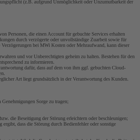
ungspflicht (z.B. aufgrund Unmöglichkeit oder Unzumutbarkeit der
on Personen, die einen Account für gebuchte Services erhalten
nkungen durch verzögerte oder unvollständige Zuarbeit sowie für
hte Verzögerungen bei MWi Kosten oder Mehraufwand, kann dieser
erwahren und vor Unberechtigten geheim zu halten. Bestehen für den
ntsprechend zu informieren.
Verantwortung dafür, dass auf dem von ihm ggf. gebuchten Cloud-
en.
licher Art liegt grundsätzlich in der Verantwortung des Kunden.
chen Genehmigungen Sorge zu tragen;
zw. die Beseitigung der Störung erleichtern oder beschleunigen;
rgibt, dass die Störung durch Bedienfehler oder sonstige