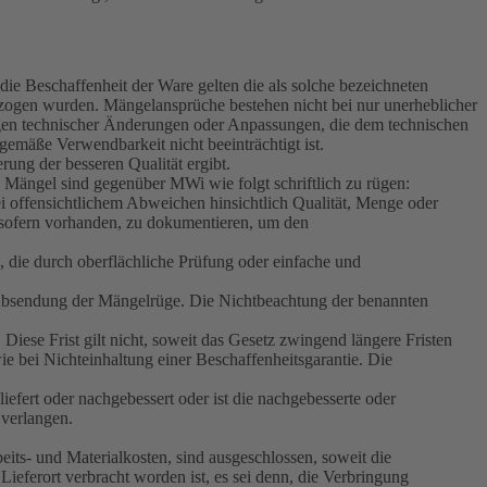
ie Beschaffenheit der Ware gelten die als solche bezeichneten
ezogen wurden. Mängelansprüche bestehen nicht bei nur unerheblicher
egen technischer Änderungen oder Anpassungen, die dem technischen
gemäße Verwendbarkeit nicht beeinträchtigt ist.
rung der besseren Qualität ergibt.
 Mängel sind gegenüber MWi wie folgt schriftlich zu rügen:
i offensichtlichem Abweichen hinsichtlich Qualität, Menge oder
, sofern vorhanden, zu dokumentieren, um den
 die durch oberflächliche Prüfung oder einfache und
 Absendung der Mängelrüge. Die Nichtbeachtung der benannten
iese Frist gilt nicht, soweit das Gesetz zwingend längere Fristen
e bei Nichteinhaltung einer Beschaffenheitsgarantie. Die
efert oder nachgebessert oder ist die nachgebesserte oder
 verlangen.
s- und Materialkosten, sind ausgeschlossen, soweit die
ieferort verbracht worden ist, es sei denn, die Verbringung