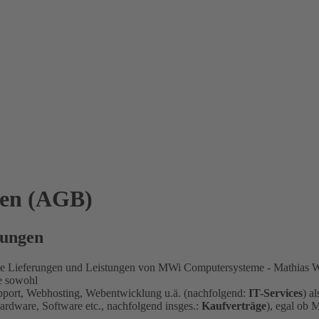
gen (AGB)
mungen
alle Lieferungen und Leistungen von MWi Computersysteme - Mathias Wi
ge sowohl
upport, Webhosting, Webentwicklung u.ä. (nachfolgend:
IT-Services
) a
rdware, Software etc., nachfolgend insges.:
Kaufverträge
), egal ob 