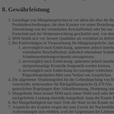
8. Gewährleistung
Grundlage von Mängelansprüchen ist vor allem die über die Bes
Produktbeschreibungen, die dem Kunden vor seiner Bestellung 
Abweichung von der vereinbarten Beschaffenheit oder bei nur 
Fortschritt und der Weiterentwicklung geschuldet sind, von dem
MWi behält sich vor, bessere Qualitäten als vereinbart zu liefe
Bei Kaufverträgen ist Voraussetzung für Mängelansprüche, das
unverzüglich nach Entdeckung, spätestens jedoch innerh
vereinbarter Beschaffenheit; äußerlich erkennbare Schäd
Schadensentstehungszeitpunkt einzugrenzen,
unverzüglich nach Entdeckung, spätestens jedoch innerh
stichprobenartige Kontrolle festgestellt werden können,
unverzüglich nach Entdeckung bei sonstigen verdeckten
Rügeobliegenheiten führt zum Verlust von Ansprüchen.
Die allgemeine Verjährungsfrist für die Geltendmachung von Män
vorschreibt, insbesondere für Rückgriffsansprüche (§ 479 Abs.
gesetzlichen Regelungen über Ablaufhemmung, Hemmung und N
Mangelhafte Ware bessert MWi nach seiner Wahl nach oder liefer
nachgelieferte Leistung ebenfalls mangelhaft, kann der Kund
Bei Mangelhaftigkeit nur eines Teils der Ware ist der Kunde ni
Ansprüche des Kunden wegen der zum Zweck der Nacherfüllung 
Aufwendungen sich erhöhen, weil der Gegenstand der Lieferung n