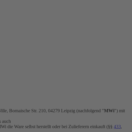
lle, Bornaische Str. 210, 04279 Leipzig (nachfolgend "
MWi
") mit
ls auch
MWi die Ware selbst herstellt oder bei Zulieferern einkauft (§§
433
,