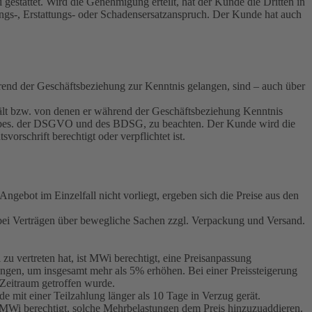
estattet. Wird die Genehmigung erteilt, hat der Kunde die Dritten in
ungs-, Erstattungs- oder Schadensersatzanspruch. Der Kunde hat auch
end der Geschäftsbeziehung zur Kenntnis gelangen, sind – auch über
ält bzw. von denen er während der Geschäftsbeziehung Kenntnis
 insbes. der DSGVO und des BDSG, zu beachten. Der Kunde wird die
orschrift berechtigt oder verpflichtet ist.
ebot im Einzelfall nicht vorliegt, ergeben sich die Preise aus den
 bei Verträgen über bewegliche Sachen zzgl. Verpackung und Versand.
u vertreten hat, ist MWi berechtigt, eine Preisanpassung
ngen, um insgesamt mehr als 5% erhöhen. Bei einer Preissteigerung
n Zeitraum getroffen wurde.
e mit einer Teilzahlung länger als 10 Tage in Verzug gerät.
t MWi berechtigt, solche Mehrbelastungen dem Preis hinzuzuaddieren.