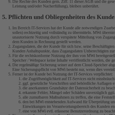
Die Rechte des Kunden gem. Ziff. 11 dieser AGB und die gese
Leistung und/oder Nacherfüllung), bleiben unberührt.
5. Pflichten und Obliegenheiten des Kunde
Im Bereich IT-Services hat der Kunde alle notwendigen Zuarbe
sollen) rechtzeitig und vollständig zu übermitteln. MWi übern
unautorisierte Nutzung durch verspätete Mitteilung von Zuga
dem Kunden in Rechnung gestellt werden.
Zugangsdaten, die der Kunde für sich bzw. seine Beschäftigte
Kunden Anhaltspunkte, dass Zugangsdaten Unberechtigten zur K
Für die rechtskonforme Nutzung der ihm von MWi bereitgestellte
Speicher / Webspace keine Inhalte veröffentlicht werden, die g
Die regelmäßige Sicherung seiner auf dem Cloud-Speicher abgel
Eine Sicherungspflicht von MWi besteht nur, wenn dies vereinba
Ferner ist der Kunde bei Nutzung der IT-Services verpflichtet:
die Zugriffsmöglichkeit auf IT-Services nicht missbräuc
ggf. gesetzliche Vorschriften und behördliche Auflagen e
die anerkannten Grundsätze der Datensicherheit zu beach
erkannte Fehler, Mängel oder Schäden unverzüglich gg
alle zumutbaren Maßnahmen zu treffen, die eine Feststel
den bei MWi entstehenden Aufwand für Überprüfung und B
Einwirkungen im Verantwortungsbereich des Kunden ent
eine von MWi evtl. erlassene Benutzerordnung zu beacht