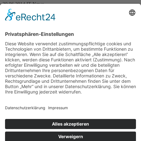
30.06.2014
IT News
Neues Portal rund um IT-Sicherheit liefert Fakten und Hintergründe
Täglich aktuelle News, Fakten und Hintergründe zu Viren, Malware
und Sicherheit im IT-Bereich.
Die Artikel auf der Website sind verständlich formuliert und richten
sich an Neulinge am PC und Fortgeschrittene. Schauen Sie selbst:
www.welivesecurity.com
MWi Computersysteme:
Aktuelles
Sitemap
Datenschutzhinweise
Impressum